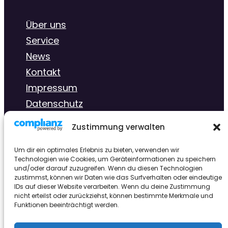
Über uns
Service
News
Kontakt
Impressum
Datenschutz
Zustimmung verwalten
Kontaktiere uns
Um dir ein optimales Erlebnis zu bieten, verwenden wir
Technologien wie Cookies, um Geräteinformationen zu speichern
und/oder darauf zuzugreifen. Wenn du diesen Technologien
info@bluetenstolz-olpe.de
zustimmst, können wir Daten wie das Surfverhalten oder eindeutige
IDs auf dieser Website verarbeiten. Wenn du deine Zustimmung
nicht erteilst oder zurückziehst, können bestimmte Merkmale und
Funktionen beeinträchtigt werden.
+49 2761 8364393